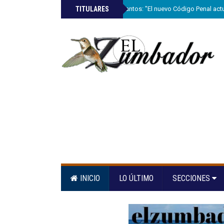
»
TITULARES
Ricardo de los Santos: "El nuevo Código Penal actu
INICIO
LO ÚLTIMO
SECCIONES