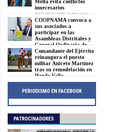
Mella evita conflictos
innecesarios
Posted on 06 Aug 2026 -
0 Comments
COOPNAMA convoca a
sus asociados a
participar en las
Asambleas Distritales y
General Ordinaria de
Delegados
Comandante del Ejército
reinaugura el puesto
Posted on 06 Aug 2026 -
0 Comments
militar Aniceto Martínez
tras su remodelación en
Hondo Valle
Posted on 05 Aug 2026 -
0 Comments
PERIODISMO EN FACEBOOK
PATROCINADORES