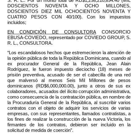
S. R. L
.: Por un monto total de RD$1,298,210,894.40
(MIL
DOSCIENTOS NOVENTA Y OCHO MILLONES,
DOSCIENTOS DIEZ MIL OCHOCIENTOS NOVENTA Y
CUATRO PESOS CON 40/100). Con los impuestos
incluidos;
EN CONDICIÓN DE CONSULTORA
CONSORCIO
EBUSA-COVIEDO,
representado por COVIEDO GROUP, S.
R. L., CONSULTORA
.
“
Los escandalosos hechos que estremecieron la atención de
la opinión pública de toda la República Dominicana, cuando al
ex procurador General de la República,
Jean Alain
Rodríguez
, le fueron impuesto dieciocho (18) meses de
prisión preventiva, acusado de ser el cabecilla de una red
que malversó al menos Seis Mil Millones de pesos
dominicanos (RD$6,000,000.00), junto a otros de sus ex
colaboradores,
acusados de
l ilícito corrupción administrativa,
como consecuencia de la contratación pública, en nombre de
la Procuraduría General de la República, al suscribir varios
contratos con el objeto de adquirir los servicios de varias
empresas, con sus representantes, llamados contratistas, a
los fines de realizar la construcción de la nueva Victoria, los
firmantes de los contratos, debieron ser incluido en la
solicitud de medida de coerción”.