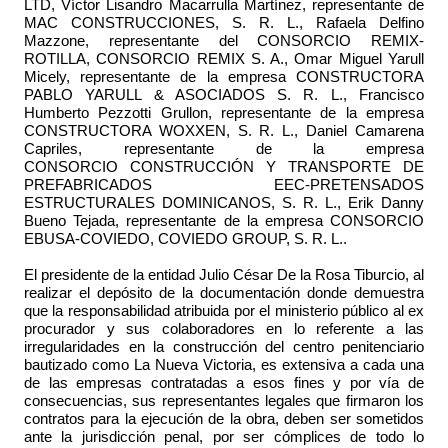
LTD,
Víctor Lisandro Macarrulla Martínez
, representante de
MAC CONSTRUCCIONES, S. R. L
.,
Rafaela Delfino
Mazzone
, representante del CONSORCIO REMIX-
ROTILLA, CONSORCIO REMIX S. A
.,
Omar Miguel Yarull
Micely
, representante de la empresa CONSTRUCTORA
PABLO YARULL & ASOCIADOS S. R. L
.,
Francisco
Humberto Pezzotti Grullon
, representante de la empresa
CONSTRUCTORA WOXXEN, S. R. L
.,
Daniel Camarena
Capriles
, representante de la empresa
CONSORCIO
CONSTRUCCIÓN Y TRANSPORTE DE
PREFABRICADOS EEC-PRETENSADOS
ESTRUCTURALES DOMINICANOS, S. R. L.,
Erik Danny
Bueno Tejada
, representante de la empresa CONSORCIO
EBUSA-COVIEDO, COVIEDO GROUP, S. R. L..
El presidente de la entidad Julio César De la Rosa Tiburcio, al
realizar el depósito de la documentación donde demuestra
que la responsabilidad atribuida por el ministerio público al ex
procurador y sus colaboradores en lo referente a las
irregularidades en la construcción del centro penitenciario
bautizado como La Nueva Victoria, es extensiva a cada una
de las empresas contratadas a esos fines y por vía de
consecuencias, sus representantes legales que firmaron los
contratos para la ejecución de la obra, deben ser sometidos
ante la jurisdicción penal, por ser cómplices de todo lo