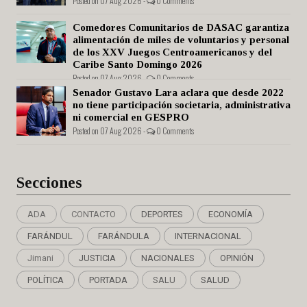
Posted on 07 Aug 2026 -
0 Comments
Comedores Comunitarios de DASAC garantiza
alimentación de miles de voluntarios y personal
de los XXV Juegos Centroamericanos y del
Caribe Santo Domingo 2026
Posted on 07 Aug 2026 -
0 Comments
Senador Gustavo Lara aclara que desde 2022
no tiene participación societaria, administrativa
ni comercial en GESPRO
Posted on 07 Aug 2026 -
0 Comments
Secciones
ADA
CONTACTO
DEPORTES
ECONOMÍA
FARÁNDUL
FARÁNDULA
INTERNACIONAL
Jimani
JUSTICIA
NACIONALES
OPINIÓN
POLÍTICA
PORTADA
SALU
SALUD