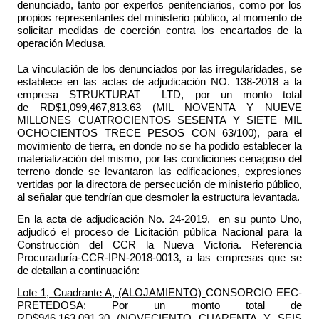
denunciado, tanto por expertos penitenciarios, como por los
propios representantes del ministerio público, al momento de
solicitar medidas de coerción contra los encartados de la
operación Medusa.
La vinculación de los denunciados por las irregularidades, se
establece en las actas de adjudicación NO. 138-2018 a la
empresa
STRUKTURAT LTD
, por un monto total
de
RD$1,099,467,813.63
(MIL NOVENTA Y NUEVE
MILLONES CUATROCIENTOS SESENTA Y SIETE MIL
OCHOCIENTOS TRECE PESOS CON 63/100), para el
movimiento de tierra, en donde no se ha podido establecer la
materialización del mismo, por las condiciones cenagoso del
terreno donde se levantaron las edificaciones, expresiones
vertidas por la directora de persecución de ministerio público,
al señalar que tendrían que desmoler la estructura levantada.
En la acta de adjudicación No. 24-2019,
en su punto Uno,
a
djudicó el proceso de Licitación pública Nacional para la
Construcción del CCR la Nueva Victoria. Referencia
Procuraduría-CCR-IPN-2018-0013, a las empresas que se
de detallan a continuación:
Lote 1, Cuadrante A, (ALOJAMIENTO)
CONSORCIO EEC-
PRETEDOSA
: Por un monto total de
RD$946,163,091.30
(NOVECIENTO CUARENTA Y SEIS