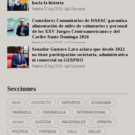
hacia la historia
Posted on 07 Aug 2026 -
0 Comments
Comedores Comunitarios de DASAC garantiza
alimentación de miles de voluntarios y personal
de los XXV Juegos Centroamericanos y del
Caribe Santo Domingo 2026
Posted on 07 Aug 2026 -
0 Comments
Senador Gustavo Lara aclara que desde 2022
no tiene participación societaria, administrativa
ni comercial en GESPRO
Posted on 07 Aug 2026 -
0 Comments
Secciones
ADA
CONTACTO
DEPORTES
ECONOMÍA
FARÁNDUL
FARÁNDULA
INTERNACIONAL
Jimani
JUSTICIA
NACIONALES
OPINIÓN
POLÍTICA
PORTADA
SALU
SALUD