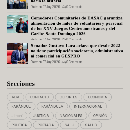
hacia la historia
Posted on 07 Aug 2026 -
0 Comments
Comedores Comunitarios de DASAC garantiza
alimentación de miles de voluntarios y personal
de los XXV Juegos Centroamericanos y del
Caribe Santo Domingo 2026
Posted on 07 Aug 2026 -
0 Comments
Senador Gustavo Lara aclara que desde 2022
no tiene participación societaria, administrativa
ni comercial en GESPRO
Posted on 07 Aug 2026 -
0 Comments
Secciones
ADA
CONTACTO
DEPORTES
ECONOMÍA
FARÁNDUL
FARÁNDULA
INTERNACIONAL
Jimani
JUSTICIA
NACIONALES
OPINIÓN
POLÍTICA
PORTADA
SALU
SALUD