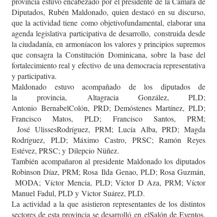
provincia estuvo encabezado por el presidente de la Cámara de
Diputados, Rubén Maldonado, quien destacó en su discurso,
que la actividad tiene
como objetivo
fundamental,
elaborar una
agenda legislativa participativa de desarrollo
,
construida desde
la ciudadanía, en
armonía
con los valores y principios
supremos
que consagra la Constitución Dominicana, sobre la base del
fortalecimiento real y
efectivo
de una democracia representativa
y participativa.
Maldonado estuvo acompañado d
e los diputados de
la
provincia,
Altagracia González, PLD;
Antonio
Bernabel
Colón, PRD; Demóstenes Martínez, PLD;
Francisco Matos, PLD; Francisco Santos, PRM;
José
Ulisses
Rodríguez, PRM; Lucía Alba, PRD; Magda
Rodríguez, PLD; Máximo Castro, PRSC; Ramón Reyes
Estévez, PRSC; y Dilepcio
Nüñez
.
También acompañaron al presidente Maldonado los diputados
Robinson Díaz, PRM; Rosa
Ilda
Genao
, PLD; Rosa Guzmán,
MODA;
Víctor
Mencia
, PLD; Víctor D Aza, PRM; Víctor
Manuel
Fadul
, PLD y
Victor
Suárez, PLD
.
La actividad a la que asistieron representantes de los distintos
sectores de esta provincia se
desarrolló
en
el
Salón de Eventos,