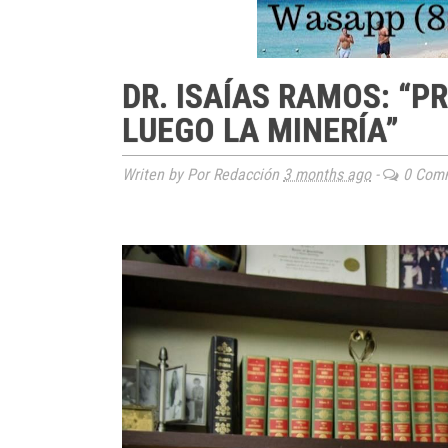
DR. ISAÍAS RAMOS: “P
LUEGO LA MINERÍA”
Writen by Por Redacción
3 months ago
-
0 Com