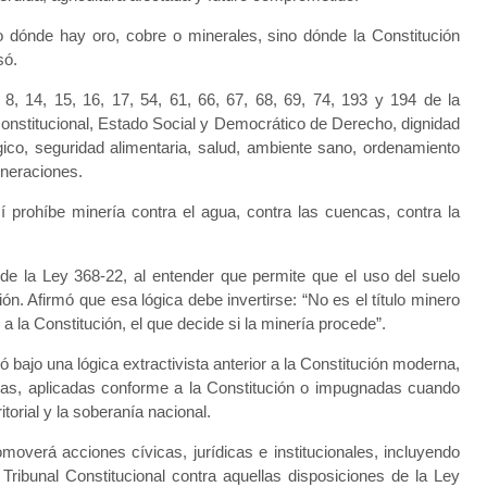
dónde hay oro, cobre o minerales, sino dónde la Constitución
só.
, 8, 14, 15, 16, 17, 54, 61, 66, 67, 68, 69, 74, 193 y 194 de la
onstitucional, Estado Social y Democrático de Derecho, dignidad
co, seguridad alimentaria, salud, ambiente sano, ordenamiento
eneraciones.
í prohíbe minería contra el agua, contra las cuencas, contra la
de la Ley 368-22, al entender que permite que el uso del suelo
n. Afirmó que esa lógica debe invertirse: “No es el título minero
me a la Constitución, el que decide si la minería procede”.
bajo una lógica extractivista anterior a la Constitución moderna,
das, aplicadas conforme a la Constitución o impugnadas cuando
torial y la soberanía nacional.
moverá acciones cívicas, jurídicas e institucionales, incluyendo
 Tribunal Constitucional contra aquellas disposiciones de la Ley