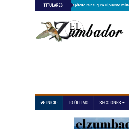
»
TITULARES
Comandante del Ejército reinaugura el puesto mili
INICIO
LO ÚLTIMO
SECCIONES