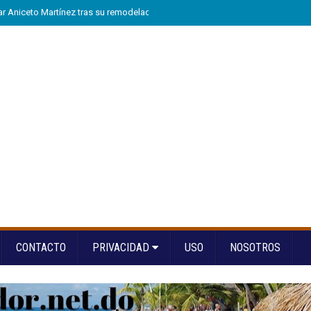
tar Aniceto Martínez tras su remodelación en Hondo Valle
»
Arranca “A la Es
CONTACTO
PRIVACIDAD
USO
NOSOTROS