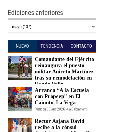
Ediciones anteriores
NUEVO
TENDENCIA
CONTACTO
Comandante del Ejército
reinaugura el puesto
militar Aniceto Martínez
tras su remodelación en
Hondo Valle
Arranca “A la Escuela
Posted on 05 Aug 2026 -
0 Comments
con Propeep” en El
Caimito, La Vega
Posted on 05 Aug 2026 -
0 Comments
Rector Asjana David
recibe a la cónsul