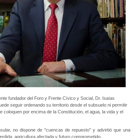
e fundador del Foro y Frente Cívico y Social, Dr. Isaías
de seguir ordenando su territorio desde el subsuelo ni permitir
coloquen por encima de la Constitución, el agua, la vida y el
sular, no dispone de “cuencas de repuesto” y advirtió que una
rdida, agricultura afectada y futuro comprometido.