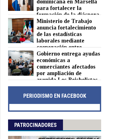
dominicana en Marsella
para fortalecer la
formación de la diáspora
Ministerio de Trabajo
Posted on 05 Aug 2026 -
0 Comments
anuncia fortalecimiento
de las estadísticas
laborales mediante
cooperación entre
República Dominicana y México
Gobierno entrega ayudas
económicas a
Posted on 05 Aug 2026 -
0 Comments
comerciantes afectados
por ampliación de
avenida Los Beisbolistas
en Manoguayabo
Posted on 04 Aug 2026 -
0 Comments
PERIODISMO EN FACEBOOK
PATROCINADORES