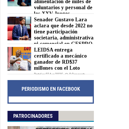
alimentación de miles de
voluntarios y personal de
los XXV Juegos
Centroamericanos y del Caribe
Senador Gustavo Lara
Santo Domingo 2026
aclara que desde 2022 no
tiene participación
Posted on 07 Aug 2026 -
0 Comments
societaria, administrativa
ni comercial en GESPRO
LEIDSA entrega
Posted on 07 Aug 2026 -
0 Comments
certificado a mecánico
ganador de RD$37
millones con el Loto
Posted on 07 Aug 2026 -
0 Comments
PERIODISMO EN FACEBOOK
PATROCINADORES