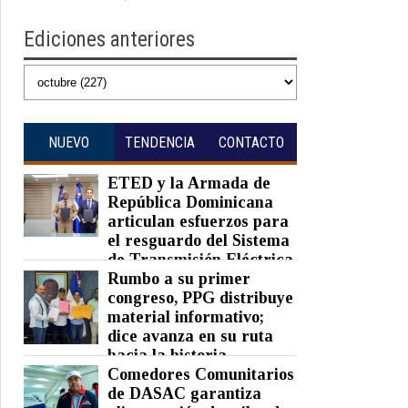
Ediciones anteriores
NUEVO
TENDENCIA
CONTACTO
ETED y la Armada de
República Dominicana
articulan esfuerzos para
el resguardo del Sistema
de Transmisión Eléctrica
Nacional y fortalecimiento de
Rumbo a su primer
capacidades.
congreso, PPG distribuye
material informativo;
Posted on 07 Aug 2026 -
0 Comments
dice avanza en su ruta
hacia la historia
Comedores Comunitarios
Posted on 07 Aug 2026 -
0 Comments
de DASAC garantiza