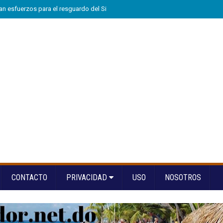
n esfuerzos para el resguardo del Sistema de Transmisión Eléctrica Nacional
CONTACTO
PRIVACIDAD
USO
NOSOTROS