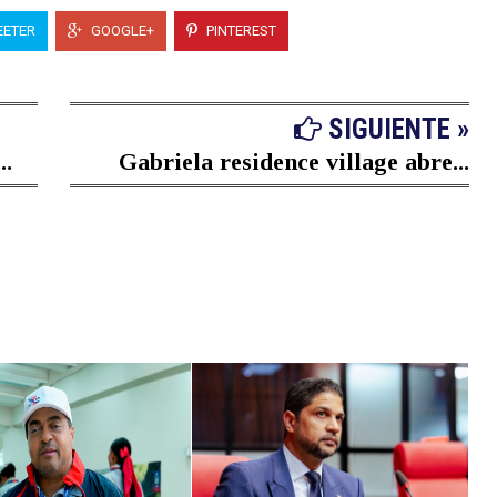
ETER
GOOGLE+
PINTEREST
SIGUIENTE »
..
Gabriela residence village abre...