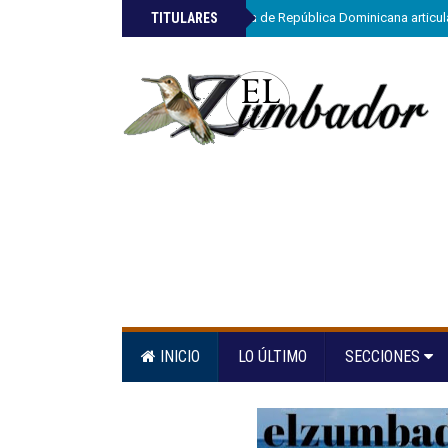
»
TITULARES
ETED y la Armada de República Dominicana articula
INICIO
LO ÚLTIMO
SECCIONES