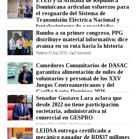
ETED y la Armada de República
Dominicana articulan esfuerzos para
el resguardo del Sistema de
Transmisión Eléctrica Nacional y
fortalecimiento de capacidades.
Rumbo a su primer congreso, PPG
Posted on 07 Aug 2026 -
0 Comments
distribuye material informativo; dice
avanza en su ruta hacia la historia
Posted on 07 Aug 2026 -
0 Comments
Comedores Comunitarios de DASAC
garantiza alimentación de miles de
voluntarios y personal de los XXV
Juegos Centroamericanos y del
Caribe Santo Domingo 2026
Senador Gustavo Lara aclara que
Posted on 07 Aug 2026 -
0 Comments
desde 2022 no tiene participación
societaria, administrativa ni
comercial en GESPRO
Posted on 07 Aug 2026 -
0 Comments
LEIDSA entrega certificado a
mecánico ganador de RD$37 millones